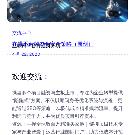
交流中心
在线平台的资金安全策略（原创）
互联网平台打通财务功…
4 月 22, 2020
欢迎交流：
操盘多个项目融资与主板上市，专注为企业转型提供
“陪跑式”方案。不仅以顾问身份优化系统与流程，更
能通过SEO等策略，以极低成本精准撬动流量、提升
利润与竞争力，并为优质项目引荐资本。
资源：手握全球数百万精准买家池｜链接顶级技术专
家与产业智囊｜运营行业国际门户，助力低成本开拓