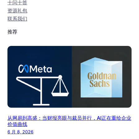
十问十答
资源礼包
联系我们
推荐
从网易到高盛：当财报亮眼与裁员并行，AI正在重绘企业
价值曲线
6 月 8, 2026