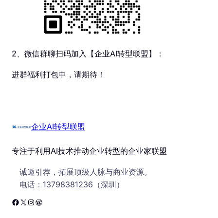
2、微信群聊扫码加入【企业AI转型联盟】：
进群福利打包中，请期待！
企业AI转型联盟
专注于利用AI技术推动企业转型的企业家联盟
诚邀引荐，拓展顶级人脉与商业资源。
电话：13798381236（深圳）
Facebook
X
Instagram
WordPress