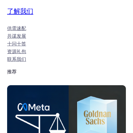
了解我们
供需速配
共谋发展
十问十答
资源礼包
联系我们
推荐