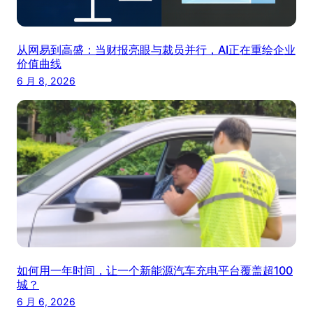
从网易到高盛：当财报亮眼与裁员并行，AI正在重绘企业
价值曲线
6 月 8, 2026
如何用一年时间，让一个新能源汽车充电平台覆盖超100
城？
6 月 6, 2026