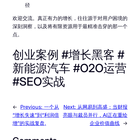
径
欢迎交流。真正有力的增长，往往源于对用户困境的
深刻洞察，以及将有限资源用于最精准击穿的那一个
点。
创业案例 #增长黑客 #
新能源汽车 #O2O运营
#SEO实战
←
Previous:
一个从
Next:
从网易到高盛：当财报
“增长失速”到“利润倍
亮眼与裁员并行，AI正在重绘
增”的实战复盘,
企业价值曲线
→