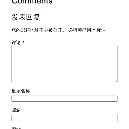
Comments
发表回复
您的邮箱地址不会被公开。
必填项已用
*
标注
评论
*
显示名称
邮箱