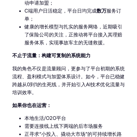
动申请加盟；
C端用户日活稳定，平台日均完成
数万
服务订
单；
健康的增长模型与扎实的服务网络，近期吸引
了保险公司的关注，正推动将平台接入其理赔
服务体系，实现事故车主的无缝救援。
不止于流量：构建可复制的系统能力
我的角色不仅是流量顾问，更参与了平台初期的系统
流程、盈利模式与加盟体系设计。如今，平台已稳健
跨越从0到1的生死线，并开始引入AI技术优化流量与
培训效率。
如果你也在运营：
本地生活/O2O平台
需要连接线上线下两端的后市场服务
正寻求“小投入、撬动大市场”的可持续增长路