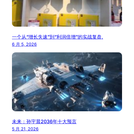
一个从“增长失速”到“利润倍增”的实战复盘,
6 月 5, 2026
未来：孙宇晨2036年十大预言
5 月 21, 2026