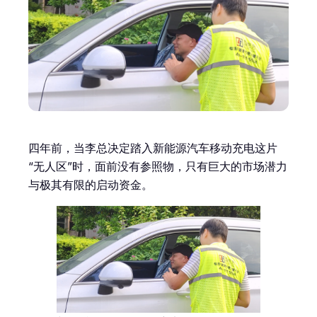
四年前，当李总决定踏入新能源汽车移动充电这片
“无人区”时，面前没有参照物，只有巨大的市场潜力
与极其有限的启动资金。