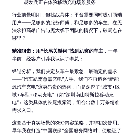
胡发兵正在体验移动充电场景服务
行业前景明朗，但挑战具体：平台需要同时吸引两端
用户——足够多的服务师傅，和足够多的车主。在无
法承担高昂广告与庞大线下团队的情况下，破局点在
哪里？
精准狙击：用“长尾关键词”找到趴窝的车主
，一年
半前，经客户引荐我认识了李总：
经过分析，我们决定从车主最紧急、最确定的需求
——“汽车趴窝急需充电”入手。我们不再追逐“新能
源汽车充电”这类昂贵的热词，而是深挖了“城市+区
域+车型+移动充电”（如“深圳南山特斯拉移动充
电”）这类具体的长尾搜索词，组合出数十万条精准
需求入口。
这套基于真实场景的SEO内容策略，并非初次使用。
早年我在打造“中国联保”全国服务网络时，便验证了