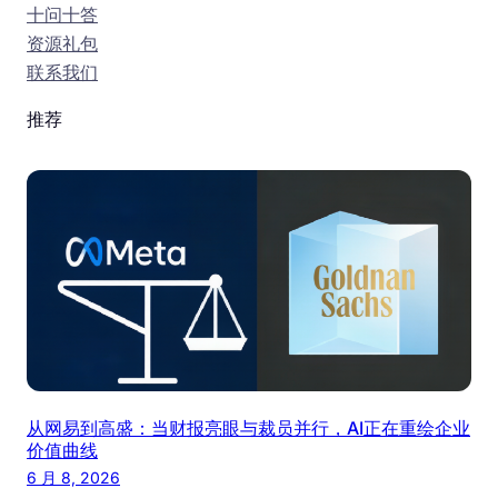
十问十答
资源礼包
联系我们
推荐
从网易到高盛：当财报亮眼与裁员并行，AI正在重绘企业
价值曲线
6 月 8, 2026