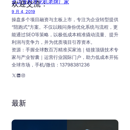
走访食材净化机老牌厂家
欢迎交流：
9 月 4, 2019
操盘多个项目融资与主板上市，专注为企业转型提供
“陪跑式”方案。不仅以顾问身份优化系统与流程，更
能通过SEO等策略，以极低成本精准撬动流量、提升
利润与竞争力，并为优质项目引荐资本。
资源：手握全球数百万精准买家池｜链接顶级技术专
家与产业智囊｜运营行业国际门户，助力低成本开拓
全球市场，手机/微信：13798381236
X
LinkedIn
Instagram
最新