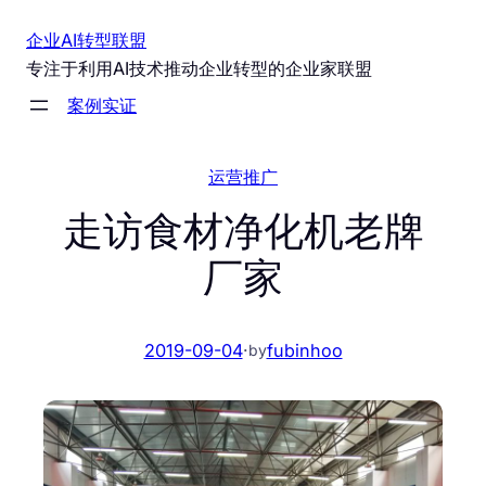
跳
企业AI转型联盟
至
专注于利用AI技术推动企业转型的企业家联盟
内
案例实证
容
运营推广
走访食材净化机老牌
厂家
2019-09-04
·
fubinhoo
by