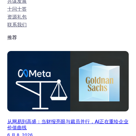
共谋发展
十问十答
资源礼包
联系我们
推荐
从网易到高盛：当财报亮眼与裁员并行，AI正在重绘企业
价值曲线
6 月 8, 2026