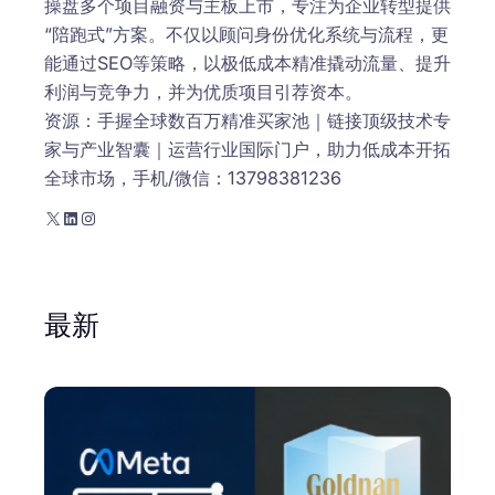
操盘多个项目融资与主板上市，专注为企业转型提供
“陪跑式”方案。不仅以顾问身份优化系统与流程，更
能通过SEO等策略，以极低成本精准撬动流量、提升
利润与竞争力，并为优质项目引荐资本。
资源：手握全球数百万精准买家池｜链接顶级技术专
家与产业智囊｜运营行业国际门户，助力低成本开拓
全球市场，手机/微信：13798381236
X
LinkedIn
Instagram
最新