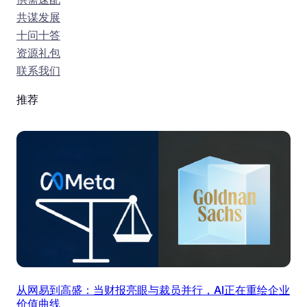
共谋发展
十问十答
资源礼包
联系我们
推荐
从网易到高盛：当财报亮眼与裁员并行，AI正在重绘企业
价值曲线